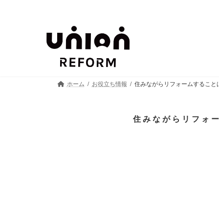
コ
ナ
ン
ビ
テ
ゲ
ン
ー
ツ
シ
へ
ョ
ス
ン
ホーム
お役立ち情報
住みながらリフォームすること
キ
に
ッ
移
プ
動
住みながらリフォ