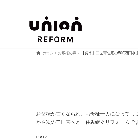
コ
ナ
ン
ビ
テ
ゲ
ン
ー
ツ
シ
へ
ョ
ス
ン
ホーム
お客様の声
【呉市】二世帯住宅の500万円水
キ
に
ッ
移
プ
動
お父様が亡くなられ、お母様一人になってし
から次の二世帯へと、住み継ぐリフォームで
DATA