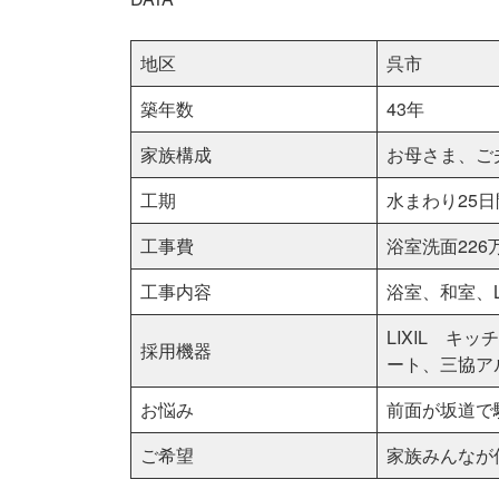
地区
呉市
築年数
43年
家族構成
お母さま、ご
工期
水まわり25日
工事費
浴室洗面226
工事内容
浴室、和室、
LIXIL 
採用機器
ート、三協ア
お悩み
前面が坂道で
ご希望
家族みんなが